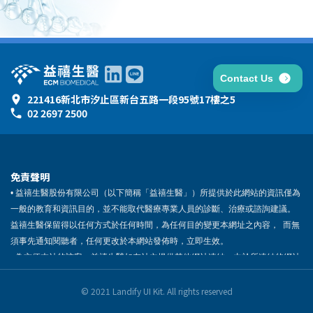
Contact Us
221416新北市汐止區新台五路一段95號17樓之5
02 2697 2500
免責聲明
• 益禧生醫股份有限公司（以下簡稱「益禧生醫」）所提供於此網站的資訊僅為
一般的教育和資訊目的，並不能取代醫療專業人員的診斷、治療或諮詢建議。
益禧生醫保留得以任何方式於任何時間，為任何目的變更本網址之內容， 而無
須事先通知閱聽者，任何更改於本網站發佈時，立即生效。
• 為方便本站的訪客，益禧生醫如在站內提供其他網站連結，由於所連結的網站
並不在益禧生醫的管理與控制範圍內，故對於任何所連結的網站上的內容，或
因連結所受到的損害，益禧生醫概不提供保證或責任擔保。
© 2021 Landify UI Kit. All rights reserved
• 瀏覽本網站時，務必注意本免責聲明。如閣下繼續使用本網站，即代表閣下同