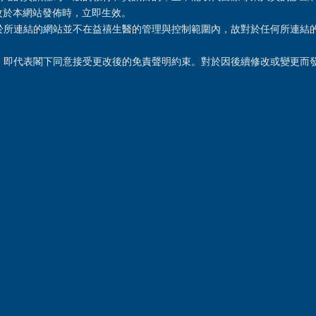
改於本網站發佈時，立即生效。
221416新北市汐止區新台五路
由於所連結的網站並不在益禧生醫的管理與控制範圍內，故對於任何所連結
一段95號17樓之5
02 2697 2500
站，即代表閣下同意接受更改後的免責聲明約束。對於因後續修改或變更而